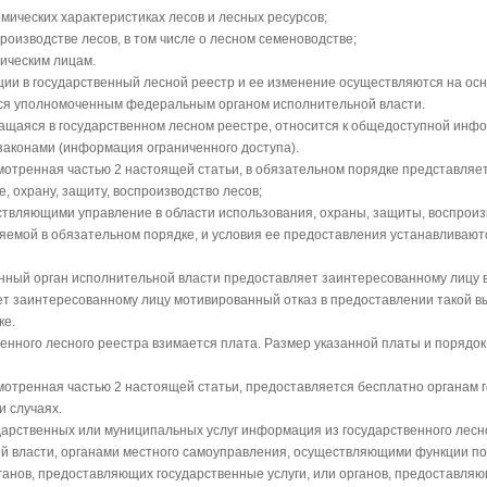
омических характеристиках лесов и лесных ресурсов;
производстве лесов, в том числе о лесном семеноводстве;
дическим лицам.
ии в государственный лесной реестр и ее изменение осуществляются на осн
тся уполномоченным федеральным органом исполнительной власти.
ащаяся в государственном лесном реестре, относится к общедоступной инф
законами (информация ограниченного доступа).
отренная частью 2 настоящей статьи, в обязательном порядке представляет
 охрану, защиту, воспроизводство лесов;
ествляющими управление в области использования, охраны, защиты, воспроиз
ляемой в обязательном порядке, и условия ее предоставления устанавлива
енный орган исполнительной власти предоставляет заинтересованному лицу в
т заинтересованному лицу мотивированный отказ в предоставлении такой в
ке.
венного лесного реестра взимается плата. Размер указанной платы и порядо
отренная частью 2 настоящей статьи, предоставляется бесплатно органам г
 случаях.
дарственных или муниципальных услуг информация из государственного лесн
й власти, органами местного самоуправления, осуществляющими функции по
ганов, предоставляющих государственные услуги, или органов, предоставля