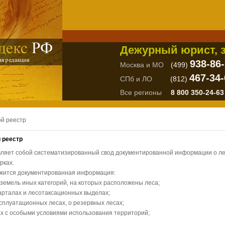
Дежурный юрист, з
938-86
Москва и МО
(499)
467-34-
СПб и ЛО
(812)
Все регионы
8 800 350-24-63
ой реестр
 реестр
вляет собой систематизированный свод документированной информации о леса
рках.
ржится документированная информация:
е земель иных категорий, на которых расположены леса;
варталах и лесотаксационных выделах;
эксплуатационных лесах, о резервных лесах;
нах с особыми условиями использования территорий;