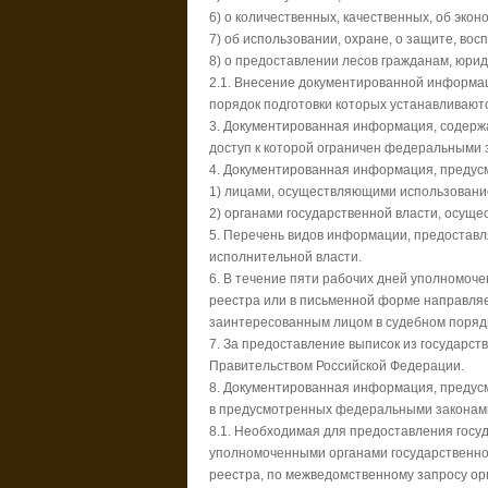
6) о количественных, качественных, об экон
7) об использовании, охране, о защите, вос
8) о предоставлении лесов гражданам, юри
2.1. Внесение документированной информац
порядок подготовки которых устанавливаю
3. Документированная информация, содерж
доступ к которой ограничен федеральными 
4. Документированная информация, предусм
1) лицами, осуществляющими использование,
2) органами государственной власти, осущ
5. Перечень видов информации, предостав
исполнительной власти.
6. В течение пяти рабочих дней уполномоч
реестра или в письменной форме направляе
заинтересованным лицом в судебном поряд
7. За предоставление выписок из государст
Правительством Российской Федерации.
8. Документированная информация, предусм
в предусмотренных федеральными законами
8.1. Необходимая для предоставления госу
уполномоченными органами государственно
реестра, по межведомственному запросу ор