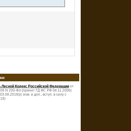
зки
ь Лесной Кодекс Российской Федерации
от
006 N 200-ФЗ (принят ГД ФС РФ 08.11.2006)
 03.08.2018)(с изм. и доп., вступ. в силу с
018)