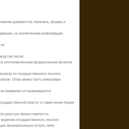
овании документов, перечень, формы и
ормации, за исключением информации,
ся:
водства лесов.
ются уполномоченным федеральным органом
ыписку из государственного лесного
ыписки. Отказ может быть обжалован
к ее взимания устанавливаются
осударственной власти, а также иным лицам
ого реестра предоставляется
 ведению государственного лесного
ющих муниципальные услуги, либо