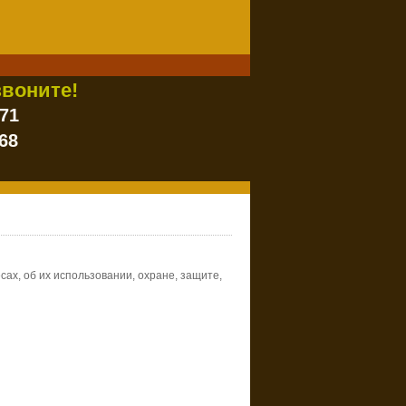
воните!
-71
68
х, об их использовании, охране, защите,