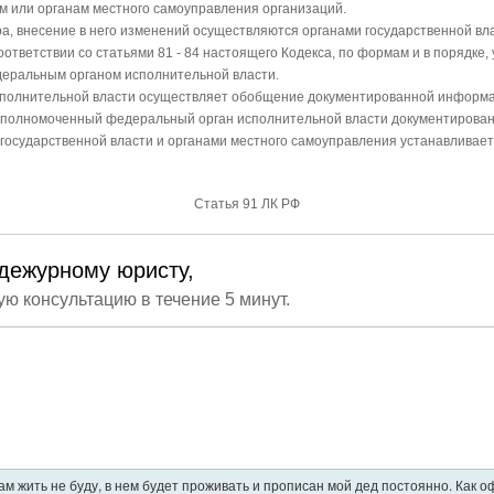
м или органам местного самоуправления организаций.
ра, внесение в него изменений осуществляются органами государственной вл
оответствии со статьями 81 - 84 настоящего Кодекса, по формам и в порядк
еральным органом исполнительной власти.
полнительной власти осуществляет обобщение документированной информа
 уполномоченный федеральный орган исполнительной власти документирова
и государственной власти и органами местного самоуправления устанавлив
Статья 91 ЛК РФ
дежурному юристу,
ую консультацию в течение 5 минут.
ам жить не буду, в нем будет проживать и прописан мой дед постоянно. Как 