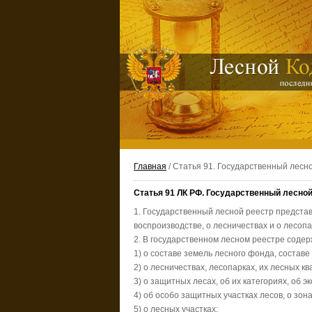
Главная
/ Статья 91. Государственный лесн
Статья 91 ЛК РФ. Государственный лесной
1. Государственный лесной реестр предста
воспроизводстве, о лесничествах и о лесопа
2. В государственном лесном реестре соде
1) о составе земель лесного фонда, состав
2) о лесничествах, лесопарках, их лесных к
3) о защитных лесах, об их категориях, об 
4) об особо защитных участках лесов, о зо
5) о лесных участках;