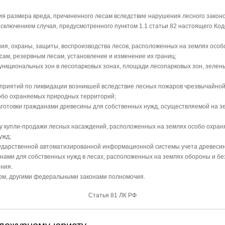
ия размера вреда, причиненного лесам вследствие нарушения лесного закон
исключением случая, предусмотренного пунктом 1.1 статьи 82 настоящего Ко
ия, охраны, защиты, воспроизводства лесов, расположенных на землях осо
сам, резервным лесам, установление и изменение их границ;
ункциональных зон в лесопарковых зонах, площади лесопарковых зон, зелены
приятий по ликвидации возникшей вследствие лесных пожаров чрезвычайной
собо охраняемых природных территорий;
заготовки гражданами древесины для собственных нужд, осуществляемой на 
ору купли-продажи лесных насаждений, расположенных на землях особо охр
ужд;
сударственной автоматизированной информационной системы учета древесины
данами для собственных нужд в лесах, расположенных на землях обороны и б
ния.
ом, другими федеральными законами полномочия.
Статья 81 ЛК РФ