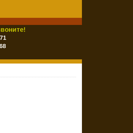
воните!
-71
68