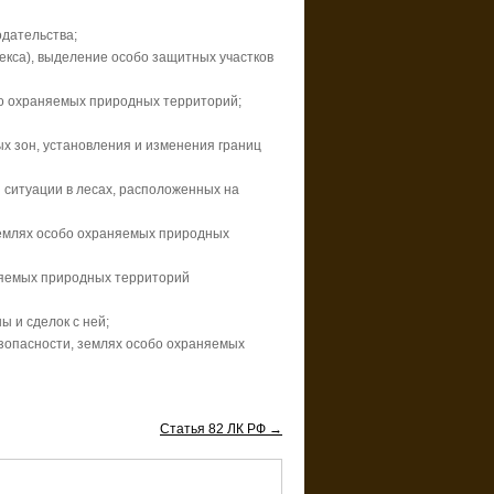
одательства;
декса), выделение особо защитных участков
бо охраняемых природных территорий;
х зон, установления и изменения границ
 ситуации в лесах, расположенных на
землях особо охраняемых природных
аняемых природных территорий
 и сделок с ней;
езопасности, землях особо охраняемых
Статья 82 ЛК РФ →