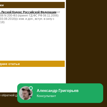
зки
ь Лесной Кодекс Российской Федерации
от
006 N 200-ФЗ (принят ГД ФС РФ 08.11.2006)
 03.08.2018)(с изм. и доп., вступ. в силу с
018)
дние статьи
е обратной
ссылки
на ресурс.