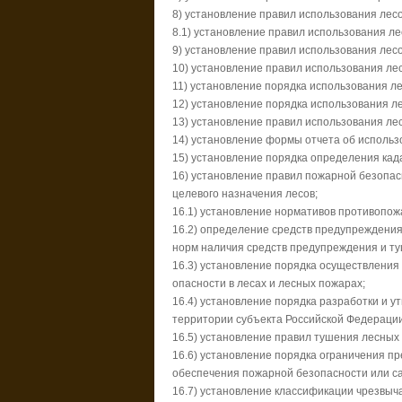
8) установление правил использования лес
8.1) установление правил использования л
9) установление правил использования лес
10) установление правил использования ле
11) установление порядка использования л
12) установление порядка использования ле
13) установление правил использования ле
14) установление формы отчета об использо
15) установление порядка определения кад
16) установление правил пожарной безопасн
целевого назначения лесов;
16.1) установление нормативов противопож
16.2) определение средств предупреждения
норм наличия средств предупреждения и ту
16.3) установление порядка осуществления
опасности в лесах и лесных пожарах;
16.4) установление порядка разработки и 
территории субъекта Российской Федерации
16.5) установление правил тушения лесных
16.6) установление порядка ограничения пр
обеспечения пожарной безопасности или са
16.7) установление классификации чрезвыча