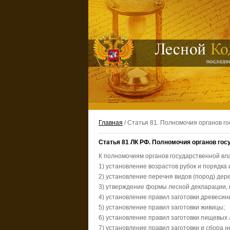
Главная
/ Статья 81. Полномочия органов г
Статья 81 ЛК РФ. Полномочия органов го
К полномочиям органов государственной вл
1) установление возрастов рубок и порядка
2) установление перечня видов (пород) дере
3) утверждение формы лесной декларации, 
4) установление правил заготовки древесин
5) установление правил заготовки живицы;
6) установление правил заготовки пищевых 
7) установление правил заготовки и сбора 