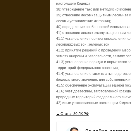
настоящего Кодекса;
38) утверждение такс или методик исчислен
39) отнесение лесов к защитным лесам (за 
лесов и установление их границ;
40) определение особенностей использован
41) отнесение лесов к эксплуатационным ле
41.1) установление порядка определения ф
лесопарковых зон, зеленых зон;
41.2) принятие решений о проведении меро
землях обороны и безопасности, землях о
41.3) установление порядка и нормативов 
территорий федерального значения;
41.4) установление ставок платы по догов
федерального значения, для собственных н
41.5) обеспечение эксплуатации единой го
41.6) учет древесины, заготовленной граж
природных территорий федерального значе
42) иные установленные настоящим Кодекс
← Статья 80 ЛК РФ