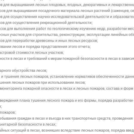
ов для выращивания лесных плодовых, ягодных, декоративных и лекарственн
есов для выращивания посадочного материала лесных растений (саженцев, се
ов для осуществления научно-исследовательской деятельности и образовате
сов для осуществления рекреационной деятельности;
есов для выполнения работ по геологическому изучению недр, разработки м
сных участков для строительства, реконструкции, эксплуатации линейных об
сов для переработки древесины и иных лесных ресурсов;
вании лесов и порядка представления этого отчета;
астровой стоимости лесных участков;
ости в лесах и требований к мерам пожарной безопасности в лесах в зависи
арного обустройства лесов;
 и тушения лесных пожаров, установление нормативов обеспеченности данн
шения лесных пожаров при использовании лесов;
 мониторинга пожарной опасности в лесах и лесных пожаров, состава и фор
утверждения плана тушения лесного пожара и его формы, порядка разработки
;
 пожаров;
ебывания граждан в лесах и въезда в них транспортных средств, проведения
нитарной безопасности в лесах;
йных ситуаций в лесах, возникших вследствие лесных пожаров, порядка введ