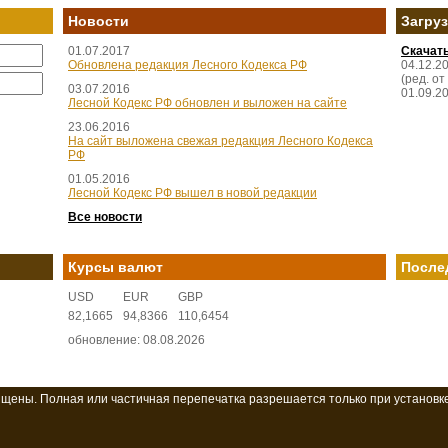
Новости
Загру
01.07.2017
Скачат
Обновлена редакция Лесного Кодекса РФ
04.12.2
(ред. от
03.07.2016
01.09.2
Лесной Кодекс РФ обновлен и выложен на сайте
23.06.2016
На сайт выложена свежая редакция Лесного Кодекса
РФ
01.05.2016
Лесной Кодекс РФ вышел в новой редакции
Все новости
Курсы валют
После
USD
EUR
GBP
82,1665
94,8366
110,6454
обновление: 08.08.2026
ищены. Полная или частичная перепечатка разрешается только при установк