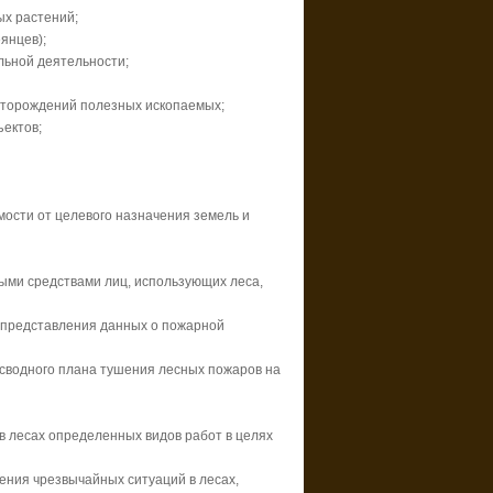
ых растений;
янцев);
льной деятельности;
есторождений полезных ископаемых;
ъектов;
мости от целевого назначения земель и
ыми средствами лиц, использующих леса,
м представления данных о пожарной
 сводного плана тушения лесных пожаров на
 в лесах определенных видов работ в целях
ения чрезвычайных ситуаций в лесах,