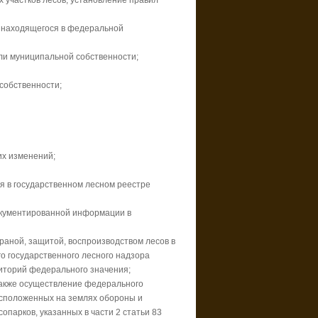
х участков лесов, установление правил
, находящегося в федеральной
или муниципальной собственности;
собственности;
их изменений;
я в государственном лесном реестре
документированной информации в
раной, защитой, воспроизводством лесов в
о государственного лесного надзора
риторий федерального значения;
 также осуществление федерального
расположенных на землях обороны и
парков, указанных в части 2 статьи 83