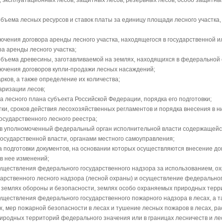
, эксплуатационных лесов, защитных лесов, резервных лесов, особо защитны
объема лесных ресурсов и ставок платы за единицу площади лесного участка
лючения договора аренды лесного участка, находящегося в государственной 
а аренды лесного участка;
 объема древесины, заготавливаемой на землях, находящихся в федеральной 
ключения договоров купли-продажи лесных насаждений;
рков, а также определение их количества;
аризации лесов;
а лесного плана субъекта Российской Федерации, порядка его подготовки;
тки, сроков действия лесохозяйственных регламентов и порядка внесения в н
осударственного лесного реестра;
я в уполномоченный федеральный орган исполнительной власти содержащейс
сударственной власти, органами местного самоуправления;
ка подготовки документов, на основании которых осуществляются внесение 
в нее изменений;
существления федерального государственного надзора за использованием, ох
арственного лесного надзора (лесной охраны) и осуществление федеральног
а землях обороны и безопасности, землях особо охраняемых природных тер
существления федерального государственного пожарного надзора в лесах, а
х, мер пожарной безопасности в лесах и тушение лесных пожаров в лесах, 
родных территорий федерального значения или в границах лесничеств и лесо