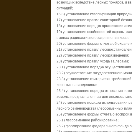
возникших вследствие лесных пожаров, и вз
ситуаций;
16.8) установление классификации природн
17) установление правил санитарной безопа
18) установление порядка организации авиа
19) установление особенностей охраны, за
в зонах радиоактивного загрязнения лесов;
20) установление формы отчета об охране и
21) установление правил лесовосстановлен
22) установление правил лесоразведения;
23) установление правил ухода за лесами;
23.1) установление порядка осуществления 
23.2) осуществление государственного мони
23.3) установление критериев и требовани
лесными насаждениями;
23.4) установление порядка отнесения зем
земель, предназначенных для лесовосстано
24) установление порядка использования р
лесного семеноводства (лесосеменных плант
25) установление формы отчета о воспроизв
25.1) лесосеменное районирование;
25.2) формирование федерального фонда с