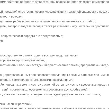
аимодействия органов государственной власти, органов местного самоуправл
ой пожарной опасности лесов и классификации пожарной опасности в лесах в
сности в лесах;
ционных работ по охране и защите лесов и выполнения этих работ;
щиты, воспроизводства лесов, а также разработки и осуществления профила
 защите лесов и порядка его представления;
ия;
государственного мониторинга воспроизводства лесов;
торинга воспроизводства лесов;
й в отношении лесных насаждений для отнесения земель, предназначенных д
ель, предназначенных для лесовосстановления, к землям, занятым лесными 
вления, к землям, занятым лесными насаждениями;
айонированных семян лесных растений основных лесных древесных пород и 
аций, постоянных лесосеменных участков и других объектов);
одстве лесов и лесоразведении и порядка представления этого отчета;
емян лесных растений;