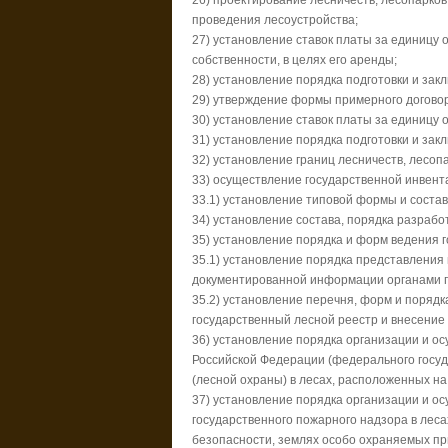
26) проектирование лесничеств, лесопарков
проведения лесоустройства;
27) установление ставок платы за единицу 
собственности, в целях его аренды;
28) установление порядка подготовки и зак
29) утверждение формы примерного договор
30) установление ставок платы за единицу
31) установление порядка подготовки и за
32) установление границ лесничеств, лесопа
33) осуществление государственной инвент
33.1) установление типовой формы и состав
34) установление состава, порядка разрабо
35) установление порядка и форм ведения г
35.1) установление порядка представлени
документированной информации органами го
35.2) установление перечня, форм и поряд
государственный лесной реестр и внесение 
36) установление порядка организации и о
Российской Федерации (федерального госуд
(лесной охраны) в лесах, расположенных н
37) установление порядка организации и о
государственного пожарного надзора в леса
безопасности, землях особо охраняемых при