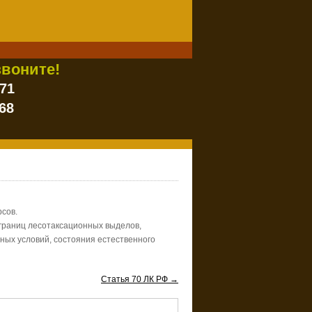
воните!
-71
68
рсов.
 границ лесотаксационных выделов,
ых условий, состояния естественного
Статья 70 ЛК РФ →