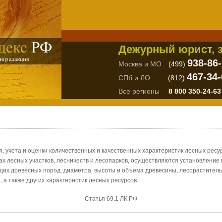
Дежурный юрист, з
938-86
Москва и МО
(499)
467-34-
СПб и ЛО
(812)
Все регионы
8 800 350-24-63
я, учета и оценки количественных и качественных характеристик лесных ресу
цах лесных участков, лесничеств и лесопарков, осуществляются установление
х древесных пород, диаметра, высоты и объема древесины, лесорастительн
 а также других характеристик лесных ресурсов.
Статья 69.1 ЛК РФ