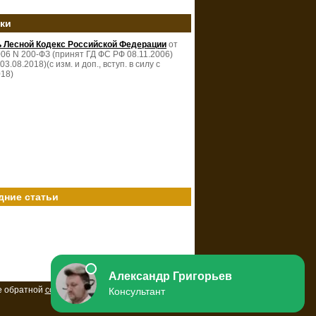
зки
ь Лесной Кодекс Российской Федерации
от
006 N 200-ФЗ (принят ГД ФС РФ 08.11.2006)
 03.08.2018)(с изм. и доп., вступ. в силу с
018)
дние статьи
е обратной
ссылки
на ресурс.