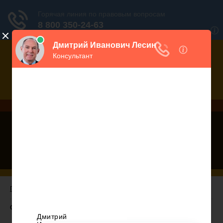
Дежурный юрист, звоните!
938-86-71
Москва и МО
(499)
467-34-68
СПб и ЛО
(812)
Все регионы
8 800 350-24-63
Главная
/ Статья 37. Утратила силу с 1 апреля 2010 г.
Статья 37 ЛК РФ. Утратила силу с 1 апреля 2010 г.