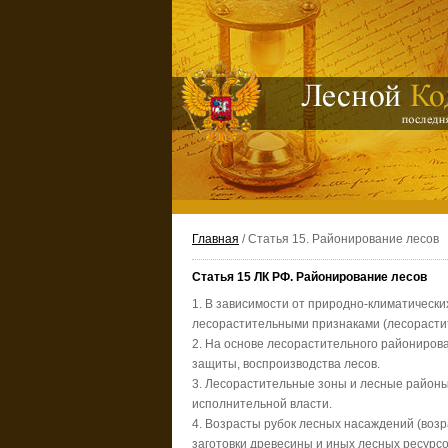
Главная
/ Статья 15. Районирование лесов
Статья 15 ЛК РФ. Районирование лесов
1. В зависимости от природно-климатическ
лесорастительными признаками (лесорасти
2. На основе лесорастительного райониров
защиты, воспроизводства лесов.
3. Лесорастительные зоны и лесные район
исполнительной власти.
4. Возрасты рубок лесных насаждений (воз
заготовки древесины и иных лесных ресурсо