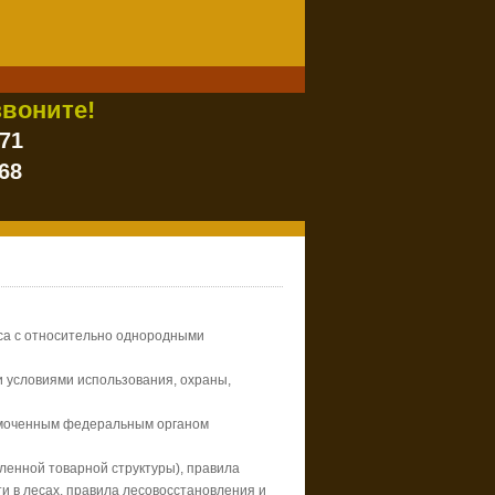
воните!
-71
68
еса с относительно однородными
 условиями использования, охраны,
номоченным федеральным органом
ленной товарной структуры), правила
и в лесах, правила лесовосстановления и