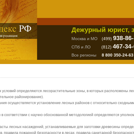
Дежурный юрист, з
938-86
Москва и МО
(499)
467-34-
СПб и ЛО
(812)
Все регионы
8 800 350-24-63
их условий определяются лесорастительные зоны, в которых расположены л
тельное районирование).
ания осуществляется установление лесных районов с относительно сходными
ы в соответствии с научно обоснованной методологией определяются упол
расты лесных насаждений, устанавливаемые для заготовки древесины опреде
в, правила пожарной безопасности в лесах, правила санитарной безопасност