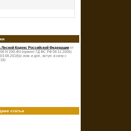
зки
ь Лесной Кодекс Российской Федерации
от
006 N 200-ФЗ (принят ГД ФС РФ 08.11.2006)
 03.08.2018)(с изм. и доп., вступ. в силу с
018)
дние статьи