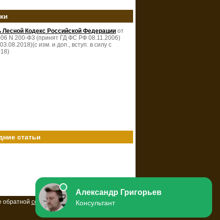
зки
ь Лесной Кодекс Российской Федерации
от
006 N 200-ФЗ (принят ГД ФС РФ 08.11.2006)
 03.08.2018)(с изм. и доп., вступ. в силу с
018)
дние статьи
е обратной
ссылки
на ресурс.