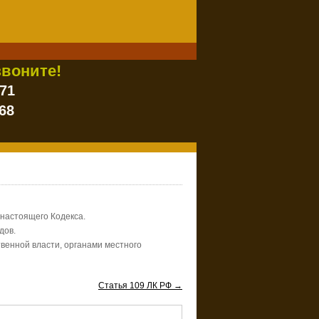
воните!
-71
68
 настоящего Кодекса.
дов.
венной власти, органами местного
Статья 109 ЛК РФ →